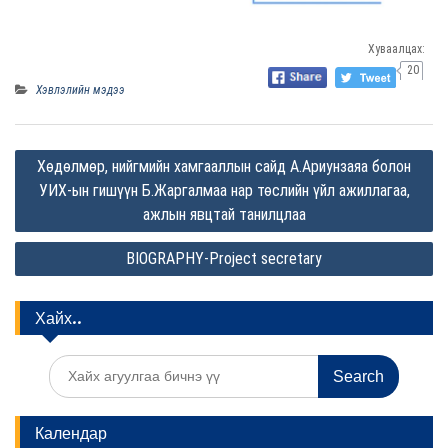
Хуваалцах:
20
Хэвлэлийн мэдээ
P
Хөдөлмөр, нийгмийн хамгааллын сайд А.Ариунзаяа болон
o
УИХ-ын гишүүн Б.Жаргалмаа нар төслийн үйл ажиллагаа,
s
ажлын явцтай танилцлаа
t
BIOGRAPHY-Project secretary
n
a
Хайх..
v
i
S
e
g
a
r
a
Календар
c