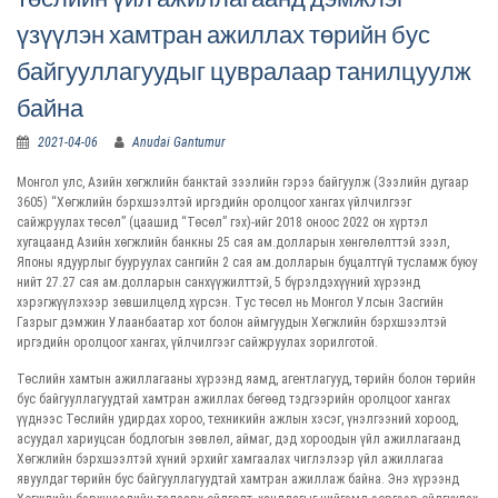
үзүүлэн хамтран ажиллах төрийн бус
байгууллагуудыг цувралаар танилцуулж
байна
2021-04-06
Anudai Gantumur
Монгол улс, Азийн хөгжлийн банктай зээлийн гэрээ байгуулж (Зээлийн дугаар
3605) “Хөгжлийн бэрхшээлтэй иргэдийн оролцоог хангах үйлчилгээг
сайжруулах төсөл” (цаашид “Төсөл” гэх)-ийг 2018 оноос 2022 он хүртэл
хугацаанд Азийн хөгжлийн банкны 25 сая ам.долларын хөнгөлөлттэй зээл,
Японы ядуурлыг бууруулах сангийн 2 сая ам.долларын буцалтгүй тусламж буюу
нийт 27.27 сая ам.долларын санхүүжилттэй, 5 бүрэлдэхүүний хүрээнд
хэрэгжүүлэхээр зөвшилцөлд хүрсэн. Тус төсөл нь Монгол Улсын Засгийн
Газрыг дэмжин Улаанбаатар хот болон аймгуудын Хөгжлийн бэрхшээлтэй
иргэдийн оролцоог хангах, үйлчилгээг сайжруулах зорилготой.
Төслийн хамтын ажиллагааны хүрээнд яамд, агентлагууд, төрийн болон төрийн
бус байгууллагуудтай хамтран ажиллах бөгөөд тэдгээрийн оролцоог хангах
үүднээс Төслийн удирдах хороо, техникийн ажлын хэсэг, үнэлгээний хороод,
асуудал хариуцсан бодлогын зөвлөл, аймаг, дэд хороодын үйл ажиллагаанд
Хөгжлийн бэрхшээлтэй хүний эрхийг хамгаалах чиглэлээр үйл ажиллагаа
явуулдаг төрийн бус байгууллагуудтай хамтран ажиллаж байна. Энэ хүрээнд