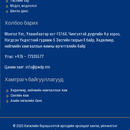
Төслийн зар
Мэдээ, мэдээлэл
Шилэн данс
Холбоо барих
Монгол Улс, Улаанбаатар хот-15160, Чингэлтэй дүүргийн 4-р хороо,
Нэгдсэн Үндэстний гудамж-5 Засгийн газрын II байр, Хөдөлмөр,
нийгмийн хамгааллын яамны өргөтгөлийн байр
Утас: +976 – 77335577
Цахим хаяг: info@pwdp.mn
Хамтрагч байгууллагууд
Хөдөлмөр, нийгмийн хамгааллын яам
Сангийн яам
Азийн хөгжлийн банк
© 2020 Хөгжлийн бэрхшээлтэй иргэдийн оролцоог хангах, үйлчилгээг