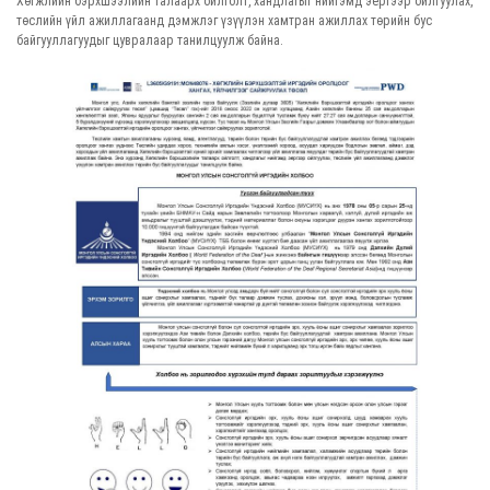
Хөгжлийн бэрхшээлийн талаарх ойлголт, хандлагыг нийгэмд эергээр ойлгуулах,
төслийн үйл ажиллагаанд дэмжлэг үзүүлэн хамтран ажиллах төрийн бус
байгууллагуудыг цувралаар танилцуулж байна.