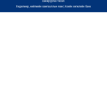
сайжруулах төсөл.
Хөдөлмөр, нийгмийн хамгааллын яам
|
Азийн хөгжлийн банк