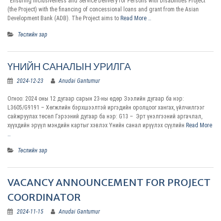
“Ensuring Inclusiveness and Service Delivery for Persons with Disabilities Project”
(the Project) with the financing of concessional loans and grant from the Asian
Development Bank (ADB). The Project aims to
Read More …
Төслийн зар
ҮНИЙН САНАЛЫН УРИЛГА
2024-12-23
Anudai Gantumur
Огноо: 2024 оны 12 дугаар сарын 23-ны өдөр Зээлийн дугаар ба нэр:
L3605/G9191 – Хөгжлийн бэрхшээлтэй иргэдийн оролцоог хангах, үйлчилгээг
сайжруулах төсөл Гэрээний дугаар ба нэр: G13 – Эрт үнэлгээний аргачлал,
хүүхдийн эрүүл мэндийн картыг хэвлэх Үнийн санал ирүүлэх сүүлийн
Read More
…
Төслийн зар
VACANCY ANNOUNCEMENT FOR PROJECT
COORDINATOR
2024-11-15
Anudai Gantumur