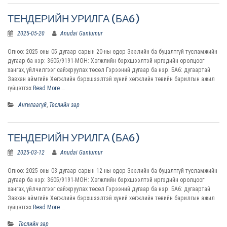
ТЕНДЕРИЙН УРИЛГА (БА6)
2025-05-20
Anudai Gantumur
Огноо: 2025 оны 05 дугаар сарын 20-ны өдөр Зээлийн ба буцалтгүй тусламжийн
дугаар ба нэр: 3605/9191-МОН: Хөгжлийн бэрхшээлтэй иргэдийн оролцоог
хангах, үйлчилгээг сайжруулах төсөл Гэрээний дугаар ба нэр: БА6: дугаартай
Завхан аймгийн Хөгжлийн бэрхшээлтэй хүний хөгжлийн төвийн барилгын ажил
гүйцэтгэх
Read More …
Ангилаагүй
,
Төслийн зар
ТЕНДЕРИЙН УРИЛГА (БА6)
2025-03-12
Anudai Gantumur
Огноо: 2025 оны 03 дугаар сарын 12-ны өдөр Зээлийн ба буцалтгүй тусламжийн
дугаар ба нэр: 3605/9191-МОН: Хөгжлийн бэрхшээлтэй иргэдийн оролцоог
хангах, үйлчилгээг сайжруулах төсөл Гэрээний дугаар ба нэр: БА6: дугаартай
Завхан аймгийн Хөгжлийн бэрхшээлтэй хүний хөгжлийн төвийн барилгын ажил
гүйцэтгэх
Read More …
Төслийн зар