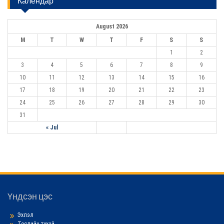
Календар
c
v
h
f
i
August 2026
o
r
g
M
T
W
T
F
S
S
:
1
2
a
3
4
5
6
7
8
9
t
10
11
12
13
14
15
16
i
17
18
19
20
21
22
23
o
24
25
26
27
28
29
30
n
31
« Jul
Үндсэн цэс
Эхлэл