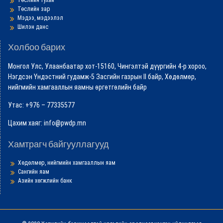
Төслийн тухай
Төслийн зар
Мэдээ, мэдээлэл
Шилэн данс
Холбоо барих
Монгол Улс, Улаанбаатар хот-15160, Чингэлтэй дүүргийн 4-р хороо,
Нэгдсэн Үндэстний гудамж-5 Засгийн газрын II байр, Хөдөлмөр,
нийгмийн хамгааллын яамны өргөтгөлийн байр
Утас: +976 – 77335577
Цахим хаяг: info@pwdp.mn
Хамтрагч байгууллагууд
Хөдөлмөр, нийгмийн хамгааллын яам
Сангийн яам
Азийн хөгжлийн банк