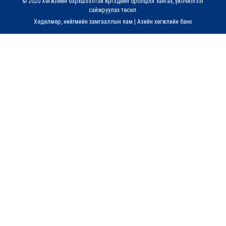
© 2020 Хөгжлийн бэрхшээлтэй иргэдийн оролцоог хангах, үйлчилгээг
сайжруулах төсөл.
Хөдөлмөр, нийгмийн хамгааллын яам
|
Азийн хөгжлийн банк