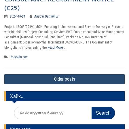
(C25)
2024-10-01
Anudai Gantumur
Project: L3065/G9191-MON: Ensuring Inclusiveness and Service Delivery of Persons
with Disabilities Project Consulting Service: PWD Employment and Case Management
Consultant (National Individual Consultant), Package No. C25 Duration of
assignment: 6 person-months, Intermittent BACKGROUND The Government of
Mongolia is implementing the
Read More …
Төслийн зар
P
Older posts
o
s
Хайх..
t
s
S
e
n
a
r
a