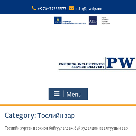
S
k
+976-77335577
info@pwdp.mn
i
p
t
o
c
o
n
t
e
n
t
Menu
Category: Төслийн зар
Төслийн хүрээнд зохион байгуулагдаж буй худалдан авалтуудын зар