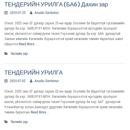
ТЕНДЕРИЙН УРИЛГА (БА6) Дахин зар
2025-07-25
Anudai Gantumur
Огноо: 2025 оны 07 дугаар сарын 25-ны өдөр Зээлийн ба буцалтгүй тусламжийн
дугаар ба нэр: 3605/9191-МОН: Хөгжлийн бэрхшээлтэй иргэдийн оролцоог
хангах, үйлчилгээг сайжруулах төсөл Гэрээний дугаар ба нэр: БА6: дугаартай
Завхан аймгийн Хөгжлийн бэрхшээлтэй хүний хөгжлийн төвийн барилгын ажил
гүйцэтгэх
Read More …
Төслийн зар
ТЕНДЕРИЙН УРИЛГА
2025-07-02
Anudai Gantumur
Огноо: 2025 оны 07 дугаар сарын 02-ны өдөр Зээлийн ба буцалтгүй тусламжийн
дугаар ба нэр: 3605/9191-МОН: Хөгжлийн бэрхшээлтэй иргэдийн оролцоог
хангах, үйлчилгээг сайжруулах төсөл Гэрээний дугаар ба нэр: БА7: дугаартай
Улаанбаатар хотын Баянзүрх дүүргийн Хөгжлийн бэрхшээлтэй хүний хөгжлийн
төвийн барилгын
Read More …
Төслийн зар