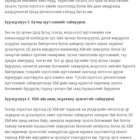
хариуцсан нийгмийн ажилтнууд, хөдөлгөөн засалч, хэл яриа ба мэргэжлийн
засалч, туслах хэрэгсэл, хувийн хэрэгслүүд болон бие даан амьдрахад
шаардлагатай бусад үйлчилгээний кэйсүүд багтах юм.
Бүрэлдэхүүн 3: Орчны хүртээмжийг сайжруулах .
Энэ нь (a) орчны (дэд бүтэц, тээвэр, мэдээлэл) хүртээмжийн хэм
хэмжээнүүдтэй холбогдсон эрх зүйн орчныг боловсруулах, дагаж мөрдүүлэх
асуудлыг хариуцсан байгууллага болон шийдвэр гаргагч нарын чадавхыг
дээшлүүлэх; (б) дагаж мөрдүүлэх механизмд ХБИ-ийг хамруулах; болон (в)
чанартай хиймэл эрхтний төхөөрөмж, туслах технологийн хүртээмжийг, тэр
дундаа аймгуудад хангах юм. Энэ үр дүнд хүрэхийн тулд орчны саадыг
бууруулах, чөлөөтэй шилжих боломжийг сайжруулж, мэдээлэл, нийтийн барилга
байгууламж, тээврийн хэрэгслийн хүртээмжийг хангахад чиглэсэн дүрэм
журмуудыг хэрэгжүүлэх арга хэмжээ авах. Туслах хэрэгсэл, үйлчилгээний
хүртээмжийг сайжруулснаар ХБИ-дийн хувьд идэвхтэй хөдөлмөр эрхлэх
боломжийг бүрдүүлж, тэдэнд тулгарч буй саад бэрхшээлийг бууруулна.
Бүрэлдэхүүн 4 : ХБИ-ийн ажил, хөдөлмөр эрхлэлтийг сайжруулах.
Энэхүү зорилтын хүрээнд (a) ХБИ-ийг тодорхой аж үйлдвэрийн чиглэлээр ур
чадварыг нь дээшлүүлэх, ажил зуучлалыг сайжруулах загварыг бий болгох, (б)
ХБИ-ийн хувьд ажлын байр, хувиараа хөдөлмөр эрхлэх боломжийг бий болгох
замаар хөгжлийн бэрхшээлийг хамруулсан бизнесийг хөгжүүлэх, болон (в) ХБИ-
ийн хөдөлмөр эрхлэлтийг зохицуулсан дүрэм журмын хэрэгжилтэд хяналт
тавихад ХБИ-ийн өөрсдийнх нь оролцоог нэмэгдүүлэх юм. Эдгээр арга хэмжээ