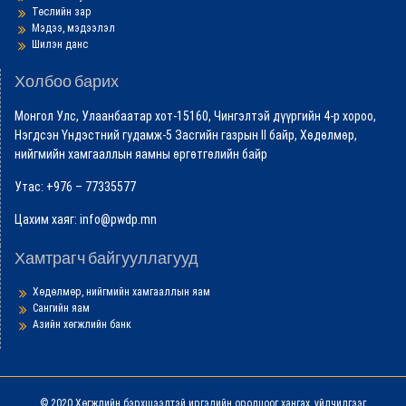
Төслийн зар
Мэдээ, мэдээлэл
Шилэн данс
Холбоо барих
Монгол Улс, Улаанбаатар хот-15160, Чингэлтэй дүүргийн 4-р хороо,
Нэгдсэн Үндэстний гудамж-5 Засгийн газрын II байр, Хөдөлмөр,
нийгмийн хамгааллын яамны өргөтгөлийн байр
Утас: +976 – 77335577
Цахим хаяг: info@pwdp.mn
Хамтрагч байгууллагууд
Хөдөлмөр, нийгмийн хамгааллын яам
Сангийн яам
Азийн хөгжлийн банк
© 2020 Хөгжлийн бэрхшээлтэй иргэдийн оролцоог хангах, үйлчилгээг