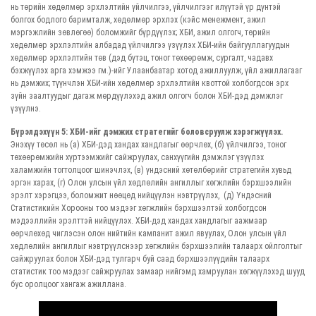
нь төрийн хөдөлмөр эрхлэлтийн үйлчилгээ, үйлчилгээг илүүтэй үр дүнтэй
болгох бодлого баримталж, хөдөлмөр эрхлэх (кэйс менежмент, ажил
мэргэжлийн зөвлөгөө) боломжийг бүрдүүлэх; ХБИ, ажил олгогч, төрийн
хөдөлмөр эрхлэлтийн албадад үйлчилгээ үзүүлэх ХБИ-ийн байгууллагуудын
хөдөлмөр эрхлэлтийн төв (дэд бүтэц, тоног төхөөрөмж, сургалт, чадавх
бэхжүүлэх арга хэмжээ гм.)-ийг Улаанбаатар хотод ажиллуулж, үйл ажиллагааг
нь дэмжих; түүнчлэн ХБИ-ийн хөдөлмөр эрхлэлтийн квоттой холбогдсон эрх
зүйн заалтуудыг дагаж мөрдүүлэхэд ажил олгогч болон ХБИ-дэд дэмжлэг
үзүүлнэ.
Бүрэлдэхүүн 5: ХБИ-ийг дэмжих стратегийг боловсруулж хэрэгжүүлэх.
Энэхүү төсөл нь (a) ХБИ-дэд хандах хандлагыг өөрчлөх, (б) үйлчилгээ, тоног
төхөөрөмжийн хүртээмжийг сайжруулах, санхүүгийн дэмжлэг үзүүлэх
халамжийн тогтолцоог шинэчлэх, (в) үндэсний хөтөлбөрийг стратегийн хувьд
эргэн харах, (г) Олон улсын үйл хөдлөлийн ангиллыг хөгжлийн бэрхшээлийн
эрэлт хэрэгцээ, боломжит нөөцөд нийцүүлэн нэвтрүүлэх, (д) Үндэсний
Статистикийн Хорооны тоо мэдээг хөгжлийн бэрхшээлтэй холбогдсон
мэдээллийн эрэлттэй нийцүүлэх. ХБИ-дэд хандах хандлагыг аажмаар
өөрчлөхөд чиглэсэн олон нийтийн кампанит ажил явуулах, Олон улсын үйл
хөдлөлийн ангиллыг нэвтрүүлснээр хөгжлийн бэрхшээлийн талаарх ойлголтыг
сайжруулах болон ХБИ-дэд тулгарч буй саад бэрхшээлүүдийн талаарх
статистик тоо мэдээг сайжруулах замаар нийгэмд хамруулан хөгжүүлэхэд шууд
бус оролцоог хангаж ажиллана.