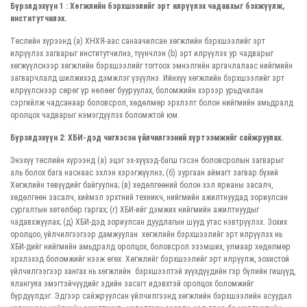
Бүрэлдэхүүн 1 : Хөгжлийн бэрхшээлийг эрт илрүүлэх чадавхыг бэхжүүлж,
институтчилэх.
Төслийн хүрээнд (a) ХНХЯ-аас санаачилсан хөгжлийн бэрхшээлийг эрт
илрүүлэх загварыг институтчилнэ, түүнчлэн (b) эрт илрүүлэх ур чадварыг
хөгжүүлснээр хөгжлийн бэрхшээлийг тогтоох эмнэлгийн аргачлалаас нийгмийн
загварчлалд шилжихэд дэмжлэг үзүүлнэ. Ийнхүү хөгжлийн бэрхшээлийг эрт
илрүүлснээр сөрөг үр нөлөөг бууруулах, боломжийн хэрээр урьдчилан
сэргийлж чадсанаар боловсрол, хөдөлмөр эрхлэлт болон нийгмийн амьдралд
оролцох чадварыг нэмэгдүүлэх боломжтой юм.
Бүрэлдэхүүн 2: ХБИ-дэд чиглэсэн үйлчилгээний хүртээмжийг сайжруулах.
Энэхүү төслийн хүрээнд (a) эцэг эх-хүүхэд-багш гэсэн боловсролын загварыг
аль болох бага наснаас эхлэн хэрэгжүүлнэ; (б) зургаан аймагт загвар бүхий
Хөгжлийн төвүүдийг байгуулна; (в) хөдөлгөөний болон хэл ярианы засалч,
хөдөлгөөн засалч, хиймэл эрхтний техникч, нийгмийн ажилтнуудад зориулсан
сургалтын хөтөлбөр гаргах; (г) ХБИ-ийг дэмжих нийгмийн ажилтнуудыг
чадавхжуулах; (д) ХБИ-дэд зориулсан дуудлагын шууд утас нэвтрүүлэх. Зохих
оролцоо, үйлчилгээгээр дамжуулан хөгжлийн бэрхшээлийг эрт илрүүлэх нь
ХБИ-дийг нийгмийн амьдралд оролцох, боловсрол эзэмших, улмаар хөдөлмөр
эрхлэхэд боломжийг нээж өгөх. Хөгжлийг бэрхшээлийг эрт илрүүлж, зохистой
үйлчилгээгээр хангах нь хөгжлийн бэрхшээлтэй хүүхдүүдийн гэр бүлийн гишүүд,
ялангуяа эмэгтэйчүүдийг эдийн засагт идэвхтэй оролцох боломжийг
бүрдүүлдэг. Эдгээр сайжруулсан үйлчилгээнд хөгжлийн бэрхшээлийн асуудал