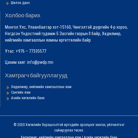
Шилэн данс
Холбоо барих
Монгол Улс, Улаанбаатар хот-15160, Чингэлтэй дүүргийн 4-р хороо,
Нэгдсэн Үндэстний гудамж-5 Засгийн газрын II байр, Хөдөлмөр,
нийгмийн хамгааллын яамны өргөтгөлийн байр
Утас: +976 – 77335577
Цахим хаяг: info@pwdp.mn
Хамтрагч байгууллагууд
Хөдөлмөр, нийгмийн хамгааллын яам
Сангийн яам
Азийн хөгжлийн банк
© 2020 Хөгжлийн бэрхшээлтэй иргэдийн оролцоог хангах, үйлчилгээг
сайжруулах төсөл.
Хөдөлмөр, нийгмийн хамгааллын яам
|
Азийн хөгжлийн банк