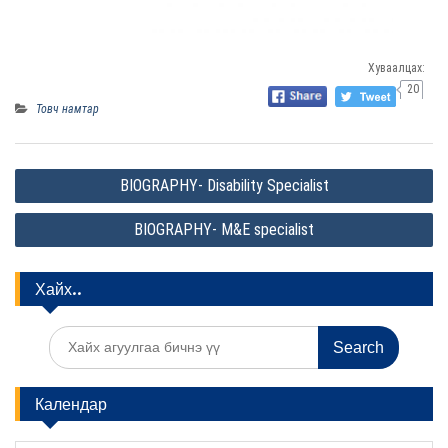
Хуваалцах:
20
Товч намтар
P
BIOGRAPHY- Disability Specialist
o
BIOGRAPHY- M&E specialist
s
t
Хайх..
n
a
S
v
e
a
i
r
Календар
c
g
h
a
f