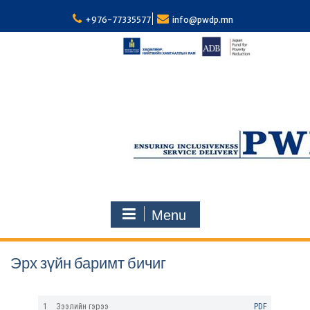
S
k
+976-77335577
info@pwdp.mn
i
p
t
o
c
o
n
t
e
n
t
Menu
Эрх зүйн баримт бичиг
1
Зээлийн гэрээ
PDF