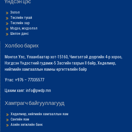
Үндсэн цэс
Эхлэл
Төслийн тухай
Төслийн зар
Мэдээ, мэдээлэл
Шилэн данс
Холбоо барих
Монгол Улс, Улаанбаатар хот-15160, Чингэлтэй дүүргийн 4-р хороо,
Нэгдсэн Үндэстний гудамж-5 Засгийн газрын II байр, Хөдөлмөр,
нийгмийн хамгааллын яамны өргөтгөлийн байр
Утас: +976 – 77335577
Цахим хаяг: info@pwdp.mn
Хамтрагч байгууллагууд
Хөдөлмөр, нийгмийн хамгааллын яам
Сангийн яам
Азийн хөгжлийн банк