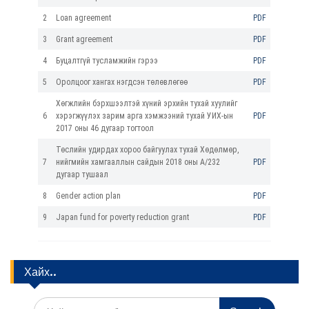
2
Loan agreement
PDF
3
Grant agreement
PDF
4
Буцалтгүй тусламжийн гэрээ
PDF
5
Оролцоог хангах нэгдсэн төлөвлөгөө
PDF
Хөгжлийн бэрхшээлтэй хүний эрхийн тухай хуулийг
6
хэрэгжүүлэх зарим арга хэмжээний тухай УИХ-ын
PDF
2017 оны 46 дугаар тогтоол
Төслийн удирдах хороо байгуулах тухай Хөдөлмөр,
7
нийгмийн хамгааллын сайдын 2018 оны А/232
PDF
дугаар тушаал
8
Gender action plan
PDF
9
Japan fund for poverty reduction grant
PDF
Хайх..
S