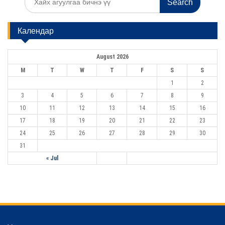
e
a
r
Календар
c
h
f
August 2026
o
r
M
T
W
T
F
S
S
:
1
2
3
4
5
6
7
8
9
10
11
12
13
14
15
16
17
18
19
20
21
22
23
24
25
26
27
28
29
30
31
« Jul