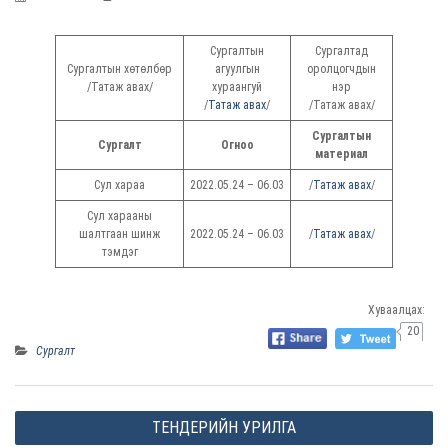
Сургалтын
Сургалтад
Сургалтын хөтөлбөр
агуулгын
оролцогчдын
/Татаж авах/
хураангуй
нэр
/
Татаж авах
/
/Татаж авах/
Сургалтын
Сургалт
Огноо
материал
Сул хараа
2022.05.24 – 06.03
/
Татаж авах
/
Сул харааны
шалтгаан шинж
2022.05.24 – 06.03
/
Татаж авах
/
тэмдэг
Хуваалцах:
20
Сургалт
P
ТЕНДЕРИЙН УРИЛГА
o