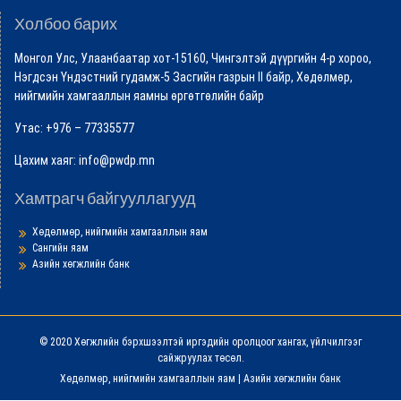
Холбоо барих
Монгол Улс, Улаанбаатар хот-15160, Чингэлтэй дүүргийн 4-р хороо,
Нэгдсэн Үндэстний гудамж-5 Засгийн газрын II байр, Хөдөлмөр,
нийгмийн хамгааллын яамны өргөтгөлийн байр
Утас: +976 – 77335577
Цахим хаяг: info@pwdp.mn
Хамтрагч байгууллагууд
Хөдөлмөр, нийгмийн хамгааллын яам
Сангийн яам
Азийн хөгжлийн банк
© 2020 Хөгжлийн бэрхшээлтэй иргэдийн оролцоог хангах, үйлчилгээг
сайжруулах төсөл.
Хөдөлмөр, нийгмийн хамгааллын яам
|
Азийн хөгжлийн банк