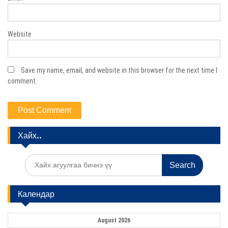
Website
Save my name, email, and website in this browser for the next time I
comment.
Хайх..
S
e
a
r
Календар
c
h
f
August 2026
o