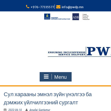
S
k
+976-77335577
info@pwdp.mn
i
p
t
o
c
o
n
t
e
n
t
Menu
Сул харааны эмнэл зүйн үнэлгээ ба
дэмжих үйлчилгээний сургалт
2022-06-10
Anudai Gantumur