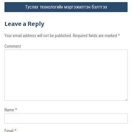
Туслах технологийн мэргэжилтэн бэлтгэх
s
t
Leave a Reply
n
a
Your email address will not be published.
Required fields are marked
*
v
Comment
i
g
a
t
i
o
n
Name
*
Email
*