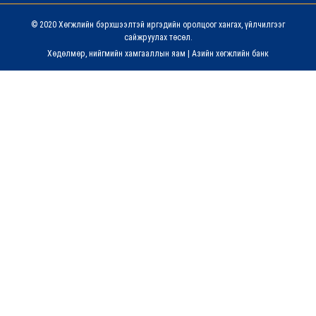
© 2020 Хөгжлийн бэрхшээлтэй иргэдийн оролцоог хангах, үйлчилгээг
сайжруулах төсөл.
Хөдөлмөр, нийгмийн хамгааллын яам
|
Азийн хөгжлийн банк