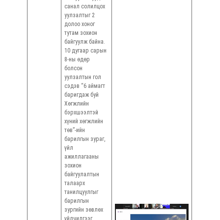
санал солилцох
уулзалтыг 2
долоо хоног
тутам зохион
байгуулж байна.
10 дугаар сарын
8-ны өдөр
болсон
уулзалтын гол
сэдэв “6 аймагт
баригдаж буй
Хөгжлийн
бэрхшээлтэй
хүний хөгжлийн
төв”-ийн
барилгын зураг,
үйл
ажиллагааны
зохион
байгуулалтын
талаарх
танилцуулгыг
Ц. У
барилгын
зургийн зөвлөх
/Төс
үйлчилгээг