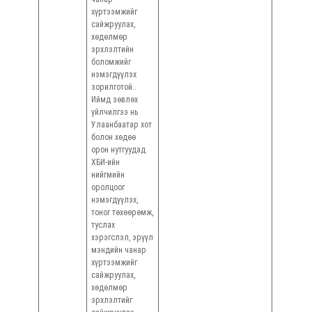
хүртээмжийг
сайжруулах,
хөдөлмөр
эрхлэлтийн
боломжийг
нэмэгдүүлэх
зорилготой..
Иймд зөвлөх
үйлчилгээ нь
Улаанбаатар хот
болон хөдөө
орон нутгуудад
ХБИ-ийн
нийгмийн
оролцоог
нэмэгдүүлэх,
тоног төхөөрөмж,
туслах
хэрэгслэл, эрүүл
мэндийн чанар
хүртээмжийг
сайжруулах,
хөдөлмөр
эрхлэлтийг