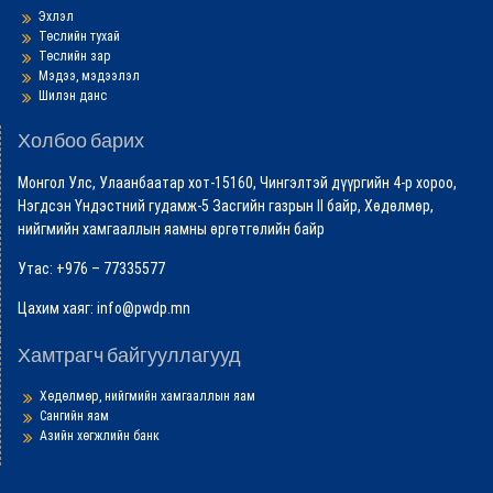
Эхлэл
Төслийн тухай
Төслийн зар
Мэдээ, мэдээлэл
Шилэн данс
Холбоо барих
Монгол Улс, Улаанбаатар хот-15160, Чингэлтэй дүүргийн 4-р хороо,
Нэгдсэн Үндэстний гудамж-5 Засгийн газрын II байр, Хөдөлмөр,
нийгмийн хамгааллын яамны өргөтгөлийн байр
Утас: +976 – 77335577
Цахим хаяг: info@pwdp.mn
Хамтрагч байгууллагууд
Хөдөлмөр, нийгмийн хамгааллын яам
Сангийн яам
Азийн хөгжлийн банк