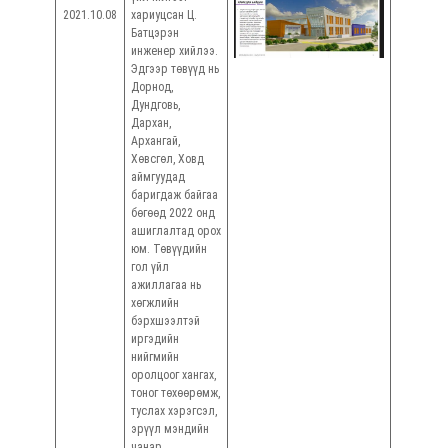
Хөгж
2021.10.08
хариуцсан Ц.
бэрхшэ
Батцэрэн
асуу
инженер хийлээ.
хариу
Эдгээр төвүүд нь
ажилт
Дорнод,
Дундговь,
Дархан,
Архангай,
Хөвсгөл, Ховд
аймгуудад
баригдаж байгаа
бөгөөд 2022 онд
ашиглалтад орох
юм. Төвүүдийн
гол үйл
ажиллагаа нь
хөгжлийн
бэрхшээлтэй
иргэдийн
нийгмийн
оролцоог хангах,
тоног төхөөрөмж,
туслах хэрэгсэл,
эрүүл мэндийн
чанар