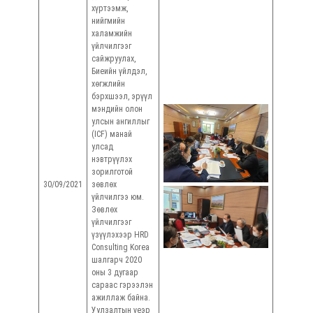
хүртээмж,
нийгмийн
халамжийн
үйлчилгээг
сайжруулах,
Биеийн үйлдэл,
хөгжлийн
бэрхшээл, эрүүл
мэндийн олон
улсын ангиллыг
(ICF) манай
Ц. У
улсад
нэвтрүүлэх
/Төс
зорилготой
Хөгж
30/09/2021
зөвлөх
бэрхшэ
үйлчилгээ юм.
асуу
Зөвлөх
хариу
үйлчилгээг
ажилт
үзүүлэхээр HRD
Consulting Korea
шалгарч 2020
оны 3 дугаар
сараас гэрээлэн
ажиллаж байна.
Уулзалтын үеэр