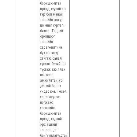
бэрхшээлтэй
иргэд, түүний ар
гэр бол манай
төслийн гол үр
шимийг хүртэгч
билээ. Тэдний
оролцоог
төслийн
хэрэгжилтийн
бүх шатанд
хангаж, санал
хүсэлт бүрийг нь
тусгаж ажиллах
нь төсөл
амжилттай, үр
дүнтэй болох
үндэс юм. Төсөл
хэрэгжүүлэх
нэгжээс
хөгжлийн
бэрхшээлтэй
иргэд, тэдний
эрх ашгийг
төлөөлдөг
байгууллагуудтай