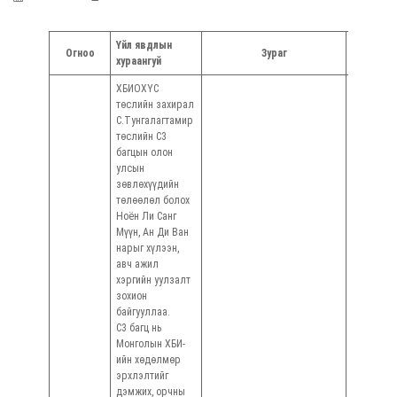
Үйл явдлын
Огноо
Зураг
Мэдээ бэ
хураангуй
ХБИОХҮС
төслийн захирал
С.Тунгалагтамир
төслийн С3
багцын олон
улсын
зөвлөхүүдийн
төлөөлөл болох
Ноён Ли Санг
Мүүн, Ан Ди Ван
нарыг хүлээн,
авч ажил
хэргийн уулзалт
зохион
байгууллаа.
С3 багц нь
Монголын ХБИ-
ийн хөдөлмөр
эрхлэлтийг
дэмжих, орчны