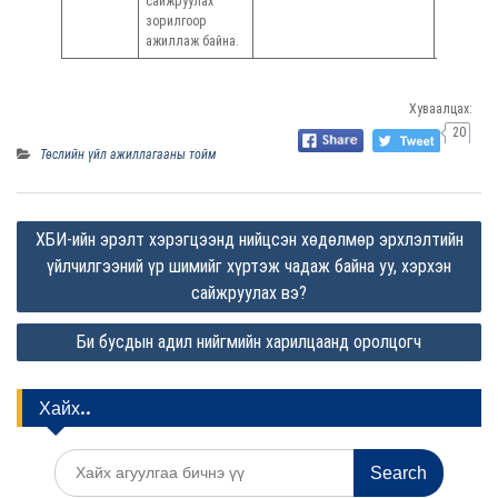
сайжруулах
зорилгоор
ажиллаж байна.
Хуваалцах:
20
Төслийн үйл ажиллагааны тойм
P
ХБИ-ийн эрэлт хэрэгцээнд нийцсэн хөдөлмөр эрхлэлтийн
o
үйлчилгээний үр шимийг хүртэж чадаж байна уу, хэрхэн
s
сайжруулах вэ?
t
Би бусдын адил нийгмийн харилцаанд оролцогч
n
a
Хайх..
v
i
S
e
g