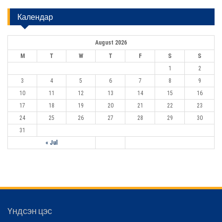
a
r
a
Календар
c
t
h
f
i
August 2026
o
r
o
M
T
W
T
F
S
S
:
1
2
n
3
4
5
6
7
8
9
10
11
12
13
14
15
16
17
18
19
20
21
22
23
24
25
26
27
28
29
30
31
« Jul
Үндсэн цэс