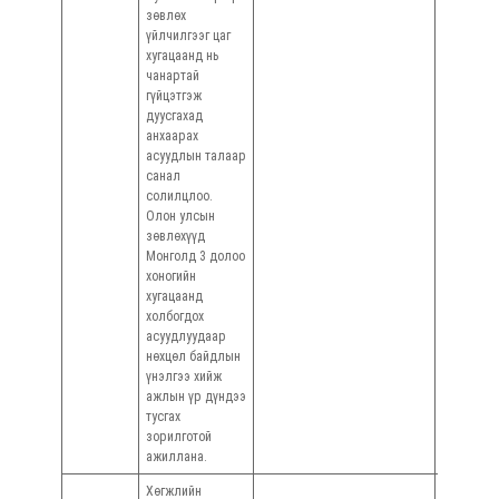
зөвлөх
үйлчилгээг цаг
хугацаанд нь
чанартай
гүйцэтгэж
дуусгахад
анхаарах
асуудлын талаар
санал
солилцлоо.
Олон улсын
зөвлөхүүд
Монголд 3 долоо
хоногийн
хугацаанд
холбогдох
асуудлуудаар
нөхцөл байдлын
үнэлгээ хийж
ажлын үр дүндээ
тусгах
зорилготой
ажиллана.
Хөгжлийн