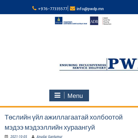
S
k
+976-77335577
info@pwdp.mn
i
p
t
o
c
o
n
t
e
n
t
Menu
Төслийн үйл ажиллагаатай холбоотой
мэдээ мэдээллийн хураангуй
2021-10-05
Anudai Gantumur