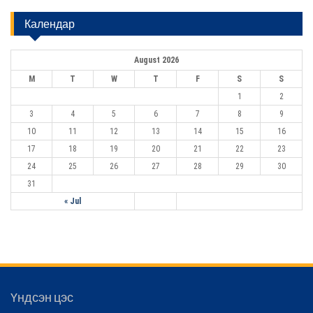
a
r
Календар
c
h
f
August 2026
o
r
M
T
W
T
F
S
S
:
1
2
3
4
5
6
7
8
9
10
11
12
13
14
15
16
17
18
19
20
21
22
23
24
25
26
27
28
29
30
31
« Jul
Үндсэн цэс