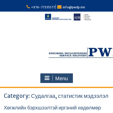
S
k
+976-77335577
info@pwdp.mn
i
p
t
o
c
o
n
t
e
n
t
Menu
Category: Судалгаа, статистик мэдээлэл
Хөгжлийн бэрхшээлтэй иргэний хөдөлмөр