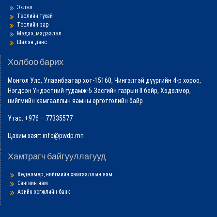
Эхлэл
Төслийн тухай
Төслийн зар
Мэдээ, мэдээлэл
Шилэн данс
Холбоо барих
Монгол Улс, Улаанбаатар хот-15160, Чингэлтэй дүүргийн 4-р хороо,
Нэгдсэн Үндэстний гудамж-5 Засгийн газрын II байр, Хөдөлмөр,
нийгмийн хамгааллын яамны өргөтгөлийн байр
Утас: +976 – 77335577
Цахим хаяг: info@pwdp.mn
Хамтрагч байгууллагууд
Хөдөлмөр, нийгмийн хамгааллын яам
Сангийн яам
Азийн хөгжлийн банк