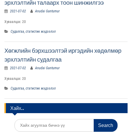
эрхлэлтийн талаарх тоон шинжилгээ
2021-07-02
Anudai Gantumur
Хуваалцах: 20
Судалгаа, статистик мэдээлэл
Хөгжлийн бэрхшээлтэй иргэдийн хөдөлмөр
эрхлэлтийн судалгаа
2021-07-02
Anudai Gantumur
Хуваалцах: 20
Судалгаа, статистик мэдээлэл
Хайх..
S
e