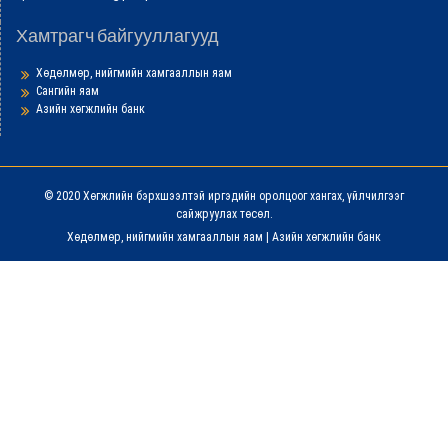
Хамтрагч байгууллагууд
Хөдөлмөр, нийгмийн хамгааллын яам
Сангийн яам
Азийн хөгжлийн банк
© 2020 Хөгжлийн бэрхшээлтэй иргэдийн оролцоог хангах, үйлчилгээг
сайжруулах төсөл.
Хөдөлмөр, нийгмийн хамгааллын яам
|
Азийн хөгжлийн банк