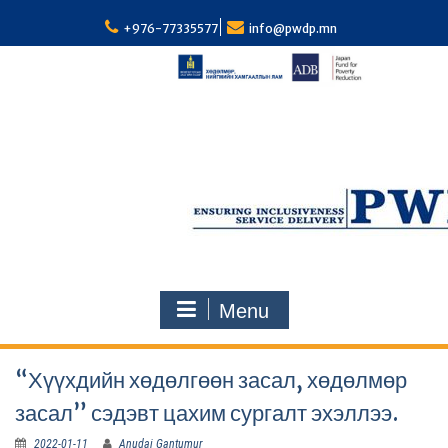
S
k
+976-77335577
info@pwdp.mn
i
p
t
o
c
o
n
t
e
n
t
Menu
“Хүүхдийн хөдөлгөөн засал, хөдөлмөр
засал” сэдэвт цахим сургалт эхэллээ.
2022-01-11
Anudai Gantumur