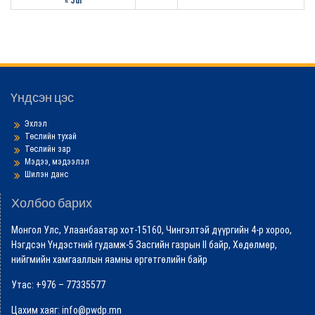
« Jul
Үндсэн цэс
Эхлэл
Төслийн тухай
Төслийн зар
Мэдээ, мэдээлэл
Шилэн данс
Холбоо барих
Монгол Улс, Улаанбаатар хот-15160, Чингэлтэй дүүргийн 4-р хороо,
Нэгдсэн Үндэстний гудамж-5 Засгийн газрын II байр, Хөдөлмөр,
нийгмийн хамгааллын яамны өргөтгөлийн байр
Утас: +976 – 77335577
Цахим хаяг: info@pwdp.mn