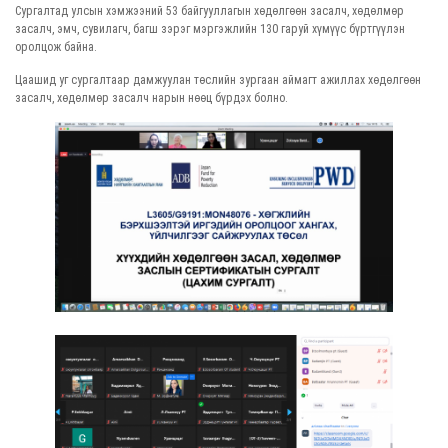
Сургалтад улсын хэмжээний 53 байгууллагын хөдөлгөөн засалч, хөдөлмөр
засалч, эмч, сувилагч, багш зэрэг мэргэжлийн 130 гаруй хүмүүс бүртгүүлэн
оролцож байна.
Цаашид уг сургалтаар дамжуулан төслийн зургаан аймагт ажиллах хөдөлгөөн
засалч, хөдөлмөр засалч нарын нөөц бүрдэх болно.