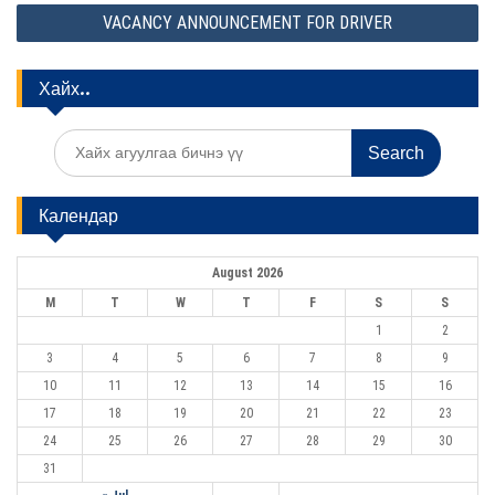
s
VACANCY ANNOUNCEMENT FOR DRIVER
t
n
Хайх..
a
v
S
e
i
a
g
r
Календар
c
a
h
f
t
August 2026
o
i
r
M
T
W
T
F
S
S
:
o
1
2
3
4
5
6
7
8
9
n
10
11
12
13
14
15
16
17
18
19
20
21
22
23
24
25
26
27
28
29
30
31