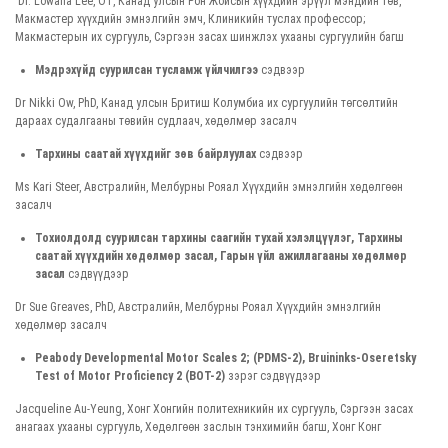
Dr. Lowana Lee, OT, Канад улсын Рон Жойсын хүүхдийн эрүүл мэндийн төв,
Макмастер хүүхдийн эмнэлгийн эмч, Клиникийн туслах профессор;
Макмастерын их сургууль, Сэргээн засах шинжлэх ухааны сургуулийн багш
Мэдрэхүйд суурилсан тусламж үйлчилгээ
сэдвээр
Dr Nikki Ow, PhD, Канад улсын Бритиш Колумбиа их сургуулийн төгсөлтийн
дараах судалгааны төвийн судлаач, хөдөлмөр засалч
Тархины саатай хүүхдийг зөв байрлуулах
сэдвээр
Ms Kari Steer, Австралийн, Мелбурны Рояал Хүүхдийн эмнэлгийн хөдөлгөөн
засалч
Тохиолдолд суурилсан тархины саагийн тухай хэлэлцүүлэг, Тархины
саатай хүүхдийн хөдөлмөр засал, Гарын үйл ажиллагааны хөдөлмөр
засал
сэдвүүдээр
Dr Sue Greaves, PhD, Австралийн, Мелбурны Рояал Хүүхдийн эмнэлгийн
хөдөлмөр засалч
Peabody Developmental Motor Scales 2; (PDMS-2), Bruininks-Oseretsky
Test of Motor Proficiency 2 (BOT-2)
зэрэг сэдвүүдээр
Jacqueline Au-Yeung, Хонг Хонгийн политехникийн их сургууль, Сэргээн засах
анагаах ухааны сургууль, Хөдөлгөөн заслын тэнхимийн багш, Хонг Конг