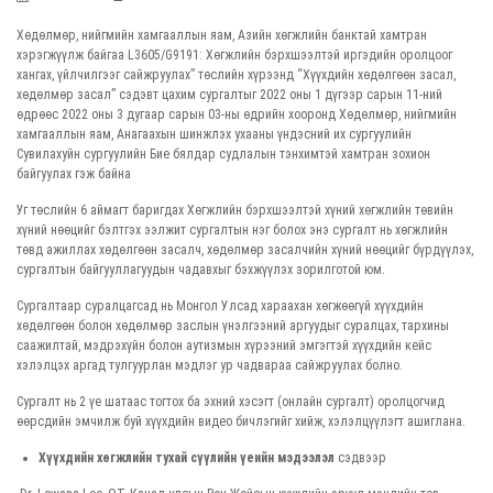
Хөдөлмөр, нийгмийн хамгааллын яам, Азийн хөгжлийн банктай хамтран
хэрэгжүүлж байгаа L3605/G9191: Хөгжлийн бэрхшээлтэй иргэдийн оролцоог
хангах, үйлчилгээг сайжруулах” төслийн хүрээнд “Хүүхдийн хөдөлгөөн засал,
хөдөлмөр засал” сэдэвт цахим сургалтыг 2022 оны 1 дүгээр сарын 11-ний
өдрөөс 2022 оны 3 дугаар сарын 03-ны өдрийн хооронд Хөдөлмөр, нийгмийн
хамгааллын яам, Анагаахын шинжлэх ухааны үндэсний их сургуулийн
Сувилахуйн сургуулийн Бие бялдар судлалын тэнхимтэй хамтран зохион
байгуулах гэж байна
Уг төслийн 6 аймагт баригдах Хөгжлийн бэрхшээлтэй хүний хөгжлийн төвийн
хүний нөөцийг бэлтгэх ээлжит сургалтын нэг болох энэ сургалт нь хөгжлийн
төвд ажиллах хөдөлгөөн засалч, хөдөлмөр засалчийн хүний нөөцийг бүрдүүлэх,
сургалтын байгууллагуудын чадавхыг бэхжүүлэх зорилготой юм.
Сургалтаар суралцагсад нь Монгол Улсад хараахан хөгжөөгүй хүүхдийн
хөдөлгөөн болон хөдөлмөр заслын үнэлгээний аргуудыг суралцах, тархины
саажилтай, мэдрэхүйн болон аутизмын хүрээний эмгэгтэй хүүхдийн кейс
хэлэлцэх аргад тулгуурлан мэдлэг ур чадвараа сайжруулах болно.
Сургалт нь 2 үе шатаас тогтох ба эхний хэсэгт (онлайн сургалт) оролцогчид
өөрсдийн эмчилж буй хүүхдийн видео бичлэгийг хийж, хэлэлцүүлэгт ашиглана.
Хүүхдийн хөгжлийн тухай сүүлийн үеийн мэдээлэл
сэдвээр