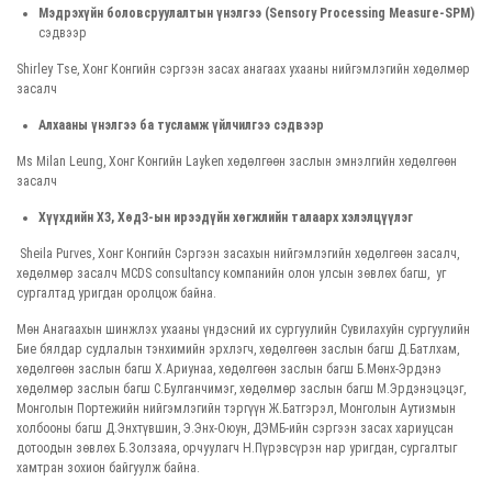
Мэдрэхүйн боловсруулалтын үнэлгээ (Sensory Processing Measure-SPM)
сэдвээр
Shirley Tse, Хонг Конгийн сэргээн засах анагаах ухааны нийгэмлэгийн хөдөлмөр
засалч
Алхааны үнэлгээ ба тусламж үйлчилгээ сэдвээр
Ms Milan Leung, Хонг Конгийн Layken хөдөлгөөн заслын эмнэлгийн хөдөлгөөн
засалч
Хүүхдийн ХЗ, ХөдЗ-ын ирээдүйн хөгжлийн талаарх хэлэлцүүлэг
Sheila Purves, Хонг Конгийн Сэргээн засахын нийгэмлэгийн хөдөлгөөн засалч,
хөдөлмөр засалч MCDS consultancy компанийн олон улсын зөвлөх багш, уг
сургалтад уригдан оролцож байна.
Мөн Анагаахын шинжлэх ухааны үндэсний их сургуулийн Сувилахуйн сургуулийн
Бие бялдар судлалын тэнхимийн эрхлэгч, хөдөлгөөн заслын багш Д.Батлхам,
хөдөлгөөн заслын багш Х.Ариунаа, хөдөлгөөн заслын багш Б.Мөнх-Эрдэнэ
хөдөлмөр заслын багш С.Булганчимэг, хөдөлмөр заслын багш М.Эрдэнэцэцэг,
Монголын Портежийн нийгэмлэгийн тэргүүн Ж.Батгэрэл, Монголын Аутизмын
холбооны багш Д.Энхтүвшин, Э.Энх-Оюун, ДЭМБ-ийн сэргээн засах хариуцсан
дотоодын зөвлөх Б.Золзаяа, орчуулагч Н.Пүрэвсүрэн нар уригдан, сургалтыг
хамтран зохион байгуулж байна.