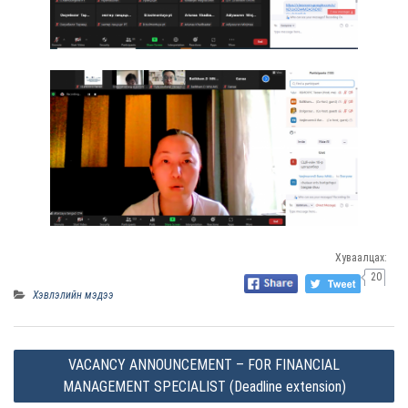
Хуваалцах:
20
Хэвлэлийн мэдээ
P
VACANCY ANNOUNCEMENT – FOR FINANCIAL
o
MANAGEMENT SPECIALIST (Deadline extension)