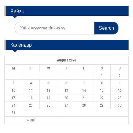
n
Хайх..
a
v
S
e
i
a
g
r
Календар
c
a
h
f
t
August 2026
o
i
r
M
T
W
T
F
S
S
:
o
1
2
3
4
5
6
7
8
9
n
10
11
12
13
14
15
16
17
18
19
20
21
22
23
24
25
26
27
28
29
30
31
« Jul