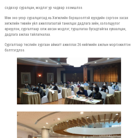
сэдвээр суралцан, мэдлэг ур чадвар эзэмшлээ.
Мөн энэ үеэр суралцагсад нь Хөгжлийн бэрхшээлтэй хүүхдийн сэргээн засах
хөгжлийн төвийн үйл ажиллагаатай танилцах дадлага хийн, хэлэлцүүлэг
өрнүүлэн, сургалтаар олж авсан мэдлэг, туршлагаа бусадтайгаа хуваалцан,
дадлага ажлаа тайлагналаа.
Сургалтаар төслийн зургаан аймагт ажиллах 26 нийгмийн ажлын мэргэжилтэн
бэлтгэгдлээ.