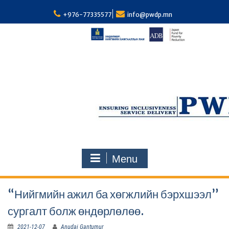
S
k
+976-77335577
info@pwdp.mn
i
p
t
o
c
o
n
t
e
n
t
Menu
“Нийгмийн ажил ба хөгжлийн бэрхшээл”
сургалт болж өндөрлөлөө.
2021-12-07
Anudai Gantumur