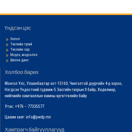
Үндсэн цэс
Эхлэл
Төслийн тухай
Төслийн зар
Мэдээ, мэдээлэл
Шилэн данс
Холбоо барих
Монгол Улс, Улаанбаатар хот-15160, Чингэлтэй дүүргийн 4-р хороо,
Нэгдсэн Үндэстний гудамж-5 Засгийн газрын II байр, Хөдөлмөр,
нийгмийн хамгааллын яамны өргөтгөлийн байр
Утас: +976 – 77335577
Цахим хаяг: info@pwdp.mn
Хамтрагч байгууллагууд