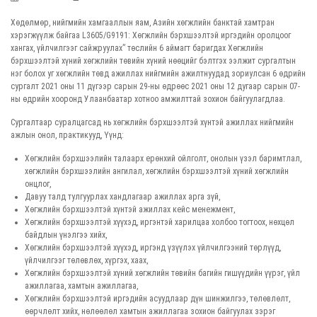
Хөдөлмөр, нийгмийн хамгааллын яам, Азийн хөгжлийн банктай хамтран
хэрэгжүүлж байгаа L3605/G9191: Хөгжлийн бэрхшээлтэй иргэдийн оролцоог
хангах, үйлчилгээг сайжруулах” төслийн 6 аймагт баригдах Хөгжлийн
бэрхшээлтэй хүний хөгжлийн төвийн хүний нөөцийг бэлтгэх ээлжит сургалтын
нэг болох уг хөгжлийн төвд ажиллах нийгмийн ажилтнуудад зориулсан 6 өдрийн
сургалт 2021 оны 11 дүгээр сарын 29-ны өдрөөс 2021 оны 12 дугаар сарын 07-
ны өдрийн хооронд Улаанбаатар хотноо амжилттай зохион байгуулагдлаа.
Сургалтаар суралцагсад нь хөгжлийн бэрхшээлтэй хүнтэй ажиллах нийгмийн
ажлын онол, практикууд, Үүнд:
Хөгжлийн бэрхшээлийн талаарх ерөнхий ойлголт, онолын үзэл баримтлал,
хөгжлийн бэрхшээлийн ангилал, хөгжлийн бэрхшээлтэй хүний хөгжлийн
онцлог,
Давуу талд тулгуурлах хандлагаар ажиллах арга зүй,
Хөгжлийн бэрхшээлтэй хүнтэй ажиллах кейс менежмент,
Хөгжлийн бэрхшээлтэй хүүхэд, иргэнтэй харилцаа холбоо тогтоох, нөхцөл
байдлын үнэлгээ хийх,
Хөгжлийн бэрхшээлтэй хүүхэд, иргэнд үзүүлэх үйлчилгээний төрлүүд,
үйлчилгээг төлөвлөх, хүргэх, хаах,
Хөгжлийн бэрхшээлтэй хүний хөгжлийн төвийн багийн гишүүдийн үүрэг, үйл
ажиллагаа, хамтын ажиллагаа,
Хөгжлийн бэрхшээлтэй иргэдийн асуудлаар дүн шинжилгээ, төлөвлөлт,
өөрчлөлт хийх, нөлөөлөл хамтын ажиллагаа зохион байгуулах зэрэг