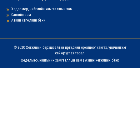
Хөдөлмөр, нийгмийн хамгааллын яам
Сангийн яам
Азийн хөгжлийн банк
© 2020 Хөгжлийн бэрхшээлтэй иргэдийн оролцоог хангах, үйлчилгээг
сайжруулах төсөл.
Хөдөлмөр, нийгмийн хамгааллын яам
|
Азийн хөгжлийн банк