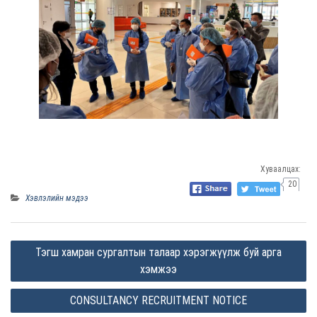
Хуваалцах:
20
Хэвлэлийн мэдээ
P
Тэгш хамран сургалтын талаар хэрэгжүүлж буй арга
o
хэмжээ
s
CONSULTANCY RECRUITMENT NOTICE
t