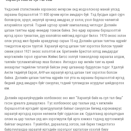
Үндэсний статистикийн хорооноос өнгөрсөн онд мэдээлснээр манай улсад
харааны бэрхшээлтэй 11 800 орчим иргэн амьдарч буй. Тэд бусдын адил сурч
боловсрох, эрүүл, аюулгүй орчинд амьдрах, үг хэлэх, үзэл бодлоо чөлөөтэй
илэрхийлэх эрхтэй. Тэдний эдгээр эрхийг хамгаалахад чиглэдэг Дэлхийн
цагаан таягтны өдөр өнөөдөр тохиож байна. Энэ өдөр харааны бэрхшээлтэй
иргэд эрхээ тунхаглан, дуу хоолойгоо нийгэмд хүргэдэг билээ. 1970 оноос эхлэн
олон улсад жил бүрийн аравдугаар сарын 15-нд Дэлхийн цагаан таягтны өдрийг
тэмдэглэж ирсэн түүхтэй. Хараагүй иргэд цагаан таяг хэрэглэх болсон түүхийг
сөхөж үзвэл 1921 оноос эхлэлтэй аж. Британийн Бристол хотод амьдардаг
мэргэжлийн гэрэл зурагчин Жеймс Бигсс золгүй тохиолдлоор хараагаа алдаж,
таягийн тусламжтайгаар явах болжээ. Ингэхдээ хар өнгийн таяг нь хүний
анхаарлыг төдийлөн татахгүй байсан учир цагаанаар будуулсан гэдэг. Удалгүй
Англи төдийгүй Европ, АНУ-ын хараагүй иргэд цагаан таяг хэрэглэх болсон
байна. Дэлхийн цагаан таягтны өдрийн гол утга нь харааны бэрхшээлтэй иргэд
бидний дунд амьдарч буйг сануулах, тэдний тулгамдсан асуудлыг шийдвэрлэх
юм.
Дэлхийн хараагүйчүүдийн холбооноос энэ жил “Харахгүй байх нь сул тал биш”
гэсэн уриалга дэвшүүлжээ. Тус холбооноос цар тахлын үед ч хөгжлийн
бэрхшээлтэй иргэдийг орхигдуулахгүй байхыг сануулсан бөгөөд коронавирус
хараагүй иргэдэд хэрхэн нөлөөлж буйг судалсан аж. Судалгаанд оролцогчдын
олонх нь цар тахлын үед авч хэрэгжүүлж буй арга хэмжээ тэдэнд хүртээмжгүй
байгааг онцолжээ. Тухайлбал, дараалалд зогсох, зай барих тэмдэглэгээ
байрлуулахдаа хараагүй иргэдийн хэрэгцээг харгалзан үзээгүй буюу