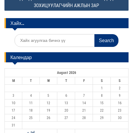
t
ЗОХИЦУУЛАГЧИЙН АЖЛЫН ЗАР
n
a
Хайх..
v
i
S
e
g
a
r
a
Календар
c
t
h
f
i
August 2026
o
r
o
M
T
W
T
F
S
S
:
1
2
n
3
4
5
6
7
8
9
10
11
12
13
14
15
16
17
18
19
20
21
22
23
24
25
26
27
28
29
30
31
« Jul