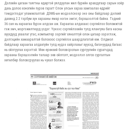
Дэлхийн цагаан таягтны өдөртэй уялдуулан жил бүрийн аравдугаар сарын хоёр
дахь долоо хоногийн пүрэв гарагт Олон улсын хараа хамгаалах өдрийг
тэмдэглэдэг уламжлалтай. ДЭМБ-ын мэдээлснээр энэ оны байдлаар дэлхий
дахинд 2.2 тэрбум хүн харааны ямар нэгэн эмгэг, бэрхшээлтэй байна. Тэдний
36 сая нь хараагаа бүрэн алдсан аж. Хараагаа алдахаас сэргийлэх боломжтой
гэж эмч, мэргэжилтнүүд үздэг. Үүнээс сэргийлэхийн тулд ялангуяа бага насны
хүүхдүүд ухаалаг утас, компьютер зэргийг хяналтгүй олон цагаар хэрэглэж,
дэлгэцийн хамааралтай болохоос сэргийлэх шаардлагатай юм. Олдмол
байдлаар хараагаа алдахгүйн тулд нүдээ хайрлахыг хүүхэд, багачуудад багаас
нь ойлгуулах хэрэгтэй. Мөн ерөнхий боловсролын сургуулийн сурагчдад
харааны бэрхшээлийн талаар зөв ойлголт, мэдээлэл олгох сургалтын
хөтөлбөр боловсруулах нь чухал болжээ.