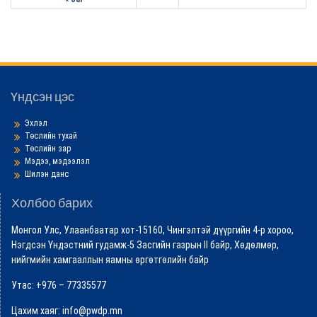
Үндсэн цэс
Эхлэл
Төслийн тухай
Төслийн зар
Мэдээ, мэдээлэл
Шилэн данс
Холбоо барих
Монгол Улс, Улаанбаатар хот-15160, Чингэлтэй дүүргийн 4-р хороо,
Нэгдсэн Үндэстний гудамж-5 Засгийн газрын II байр, Хөдөлмөр,
нийгмийн хамгааллын яамны өргөтгөлийн байр
Утас: +976 – 77335577
Цахим хаяг: info@pwdp.mn