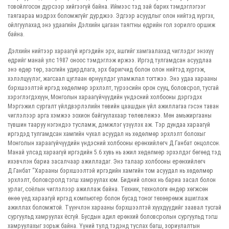
товойлгосон дүрсээр хийгээгүй байна. Иймээс тэд зай барих тэмдэглэгээг
таягаараа мэдрэх боломжгүйг дурджээ. Эдгээр асуудлыг олон нийтэд хүргэх,
ойлгуулахад энэ удаагийн Дэлхийн цагаан таягтны өдрийн гол зорилго оршиж
байна.
Дэлхийн нийтээр хараагүй иргэдийн эрх, ашгийг хамгаалахад чиглэдэг энэхүү
өдрийг манай улс 1987 оноос тэмдэглэж иржээ. Иргэд тулгамдсан асуудлаа
энэ өдөр төр, засгийн удирдлага, эрх баригчид болон олон нийтэд хүргэж,
хэлэлцүүлэг, жагсаал цуглаан өрнүүлдэг уламжлал тогтжээ. Энэ удаа харааны
бэрхшээлтэй иргэд хөдөлмөр эрхлэлт, түрээсийн орон сууц, боловсрол, тусгай
хэрэглэгдэхүүн, Монголын хараагүйчүүдийн үндэсний холбооны дэргэдэх
Мэргэжил сургалт үйлдвэрлэлийн төвийн цаашдын үйл ажиллагаа гэсэн таван
чиглэлээр арга хэмжээ зохион байгуулахаар төлөвлөжээ. Мөн амьжиргааны
түвшин тааруу нэгэндээ тусламж, дэмжлэг үзүүлэх аж. Тэр дундаа хараагүй
иргэдэд тулгамдсан хамгийн чухал асуудал нь хөдөлмөр эрхлэлт болохыг
Монголын хараагүйчүүдийн үндэсний холбооны ерөнхийлөгч Д.Ганбат онцолсон.
Манай улсад хараагүй иргэдийн 5.6 хувь нь ажил хөдөлмөр эрхэлдэг бөгөөд тэд
ихэвчлэн бариа засалчаар ажилладаг. Энэ талаар холбооны ерөнхийлөгч
Д.Ганбат “Харааны бэрхшээлтэй иргэдийн хамгийн том асуудал нь хөдөлмөр
эрхлэлт, боловсролд тэгш хамруулах юм. Бидний олонх нь бариа засал болон
урлаг, соёлын чиглэлээр ажиллаж байна. Техник, технологи өндөр хөгжсөн
өнөө үед хараагүй иргэд компьютер болон бусад тоног төхөөрөмж ашиглаж
ажиллах боломжтой. Түүнчлэн харааны бэрхшээлтэй хүүхдүүдийг заавал тусгай
сургуульд хамруулах ёсгүй. Бусдын адил ерөнхий боловсролын сургуульд тэгш
хамруулахыг зорьж байна. Үүний тулд тэдэнд туслах багш, зориулалтын