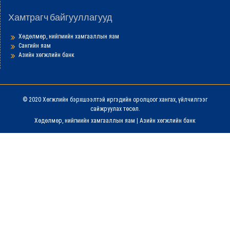
Хамтрагч байгууллагууд
Хөдөлмөр, нийгмийн хамгааллын яам
Сангийн яам
Азийн хөгжлийн банк
© 2020 Хөгжлийн бэрхшээлтэй иргэдийн оролцоог хангах, үйлчилгээг
сайжруулах төсөл.
Хөдөлмөр, нийгмийн хамгааллын яам
|
Азийн хөгжлийн банк