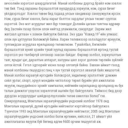
хичээлийн хэрэгсэл шаардлагатай. Манай холбооны дэргэд брайл ном хэвлэх
төв бий. Тэнд харааны бэрхшээлтэй хүүхдүүдэд зориулж, ном, сурах бичиг
үйлдвэрлэдэг. Хэвлэх төвөө бид гадаад улсын хандиваар санхүүжүүлж ирсэн.
Ном, сурах бичиг хэвлэх, багш нарыг бэлтгэх зардлыг улсын төсөвт суулгах
хэрэгтэй. Энэ мэт асуудлыг жил бүр тохиодог Дэлхийн цагаан таягтны өдрөөр
бид Засгийн газар болон олон нийтэд уламжилж, сануулдаг. Зарим жил
жагсаал цуглаан ч зохион байгуулж байлаа. Энэ удаа “Ковид-19”-ийн улмаас
олон хүн цуглуулах боломжгүй байна. Харин телевизээр хэлэлцүүлэг өрнүүлж,
тулгамдсан асуудлаа ярилцахаар төлөвлөсөн. Тухайлбал, Хөгжлийн
бэрхшээлтэй хүний эрхийн тухай хуульд харааны бэрхшээлтэй иргэнд тусгай
хэрэгсэл үнэ төлбөргүй олгохоор заасан байдаг. Өөрөөр хэлбэл, зориулалтын
таяг, ярьдаг цаг, даралтын аппарат, халууны шил зэрэг долоон төрлийн зүйлийг
олгох ёстой. Гэтэл эдгээрийг ихэнх газар олгохгүй байна. Завхан аймагт гэхэд
манай холбооны гишүүдээс ганц ч хүн тусгай хэрэгсэл аваагүй байх жишээтэй.
Манай холбоо хараагүй иргэдийн боловсрол, хөдөлмөр эрхлэлтийг дэмжин
соёл урлаг, спорт, эрүүл мэндийн чиглэлээр төрөл бүрийн үйл ажиллагаа
явуулж, гишүүдийнхээ эрхийг хамгаалах, нийгмийн харилцаанд оролцоход нь бүх
талын дэмжлэг үзүүлэх зорилготой ашгийн бус байгууллага. Тиймээс бид дээр
дурдсан асуудлуудыг шийдвэрлүүлэхийн төлөө ажиллах болно” гэв.
Сонирхуулахад, Монголын хараагүйчүүдийн үндэсний холбоог 1978 онд
Монголын хараагүй, дүлий иргэдийн нийгэмлэг нэртэйгээр байгуулжээ.
Түүнчлэн 1993 онд Монголын хараагүйчүүдийн нийгэмлэг, 2005 онд Монголын
хараагүйчүүдийн үндэсний холбоо болж өргөжин, нийслэл, 21 аймагт үйл
ажиллагаагаа явуулж буй бөгөөд өдгөө 9600 орчим гишүүнтэй аж.