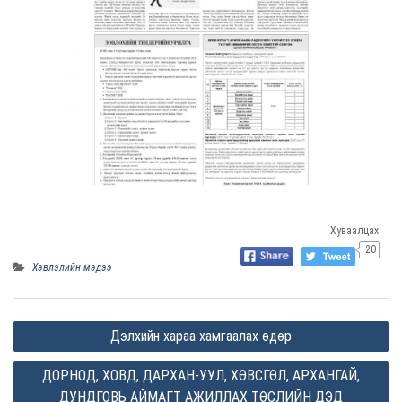
Хуваалцах:
20
Хэвлэлийн мэдээ
P
Дэлхийн хараа хамгаалах өдөр
o
ДОРНОД, ХОВД, ДАРХАН-УУЛ, ХӨВСГӨЛ, АРХАНГАЙ,
s
ДУНДГОВЬ АЙМАГТ АЖИЛЛАХ ТӨСЛИЙН ДЭД